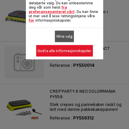
detaljerte valg. Du kan ombestemme
PARTY COLORMANIA
deg når som helst
fra
Colormania Multi pannekaker i
preferansesenteret vårt
. Du kan finne
ut mer ved å lese retningslinjene våre
syrefarger.
for
informasjonskapsler.
Referanse :
PY557O12
Mine valg
1335 CREP PARTY 6 COMPACT
Godta alle informasjonskapsler
SC+GR
Referanse :
PY550014
CREP'PARTY 6 NEO COLORMANIA
PY559
Stek crepes og pannekaker raskt og
lett med denne pakkekakepannen!
Referanse :
PY559312