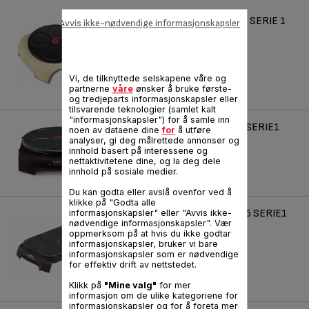
PARTY COMPACT TYPE 955 SERIE 1
Avvis ikke-nødvendige informasjonskapsler
Referanse :
PY300140
Vi, de tilknyttede selskapene våre og
partnerne
våre
ønsker å bruke første-
og tredjeparts informasjonskapsler eller
tilsvarende teknologier (samlet kalt
"informasjonskapsler") for å samle inn
ROND COMPACT TYPE956 SERIE1
noen av dataene dine
for
å utføre
analyser, gi deg målrettede annonser og
Jern for 4 pannekaker.
innhold basert på interessene og
nettaktivitetene dine, og la deg dele
Referanse :
PY300233
innhold på sosiale medier.
Du kan godta eller avslå ovenfor ved å
klikke på "Godta alle
PARTY COMPACT TYPE1335 SERIE1
informasjonskapsler" eller "Avvis ikke-
nødvendige informasjonskapsler". Vær
Ett jern, 6 pannekaker!
oppmerksom på at hvis du ikke godtar
informasjonskapsler, bruker vi bare
Referanse :
PY551033
informasjonskapsler som er nødvendige
for effektiv drift av nettstedet.
Klikk på
"Mine valg"
for mer
informasjon om de ulike kategoriene for
informasjonskapsler og for å foreta mer