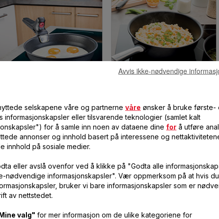
Avvis ikke-nødvendige informasj
GRYTER OG PANNER FOR STABLING
GRYTER OG PANNER HÅNDTAK
ALUMINIUM
ALUMINIUM
lknyttede selskapene våre og partnerne
våre
ønsker å bruke første-
s informasjonskapsler eller tilsvarende teknologier (samlet kalt
jonskapsler") for å samle inn noen av dataene dine
for
å utføre anal
ttede annonser og innhold basert på interessene og nettaktiviteten
le innhold på sosiale medier.
dta eller avslå ovenfor ved å klikke på "Godta alle informasjonskaps
ke-nødvendige informasjonskapsler". Vær oppmerksom på at hvis du
formasjonskapsler, bruker vi bare informasjonskapsler som er nødve
ift av nettstedet.
Mine valg"
for mer informasjon om de ulike kategoriene for
GRYTER OG PANNER HÅNDTAK
TRYKKOKER