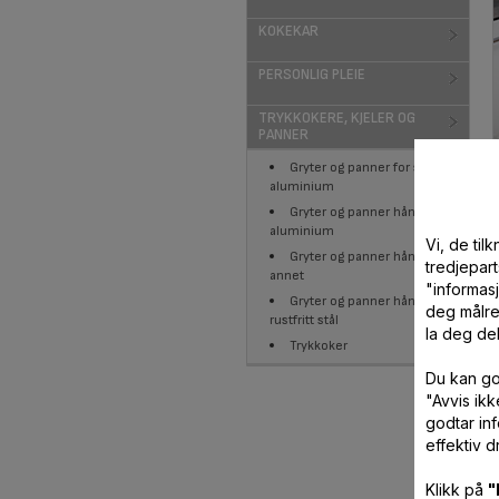
KOKEKAR
PERSONLIG PLEIE
TRYKKOKERE, KJELER OG
PANNER
Gryter og panner for stabling
aluminium
Gryter og panner håndtak
aluminium
Vi, de ti
Gryter og panner håndtak
tredjepart
annet
"informas
Gryter og panner håndtak
deg målre
rustfritt stål
la deg de
Trykkoker
Du kan go
"Avvis ik
godtar in
effektiv dr
Klikk på
"