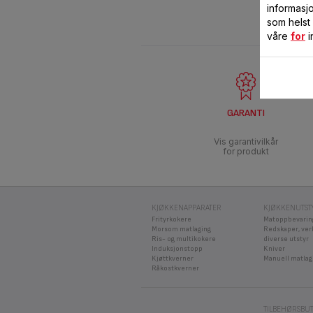
informasj
som helst
våre
for
i
GARANTI
Vis garantivilkår
for produkt
KJØKKENAPPARATER
KJØKKENUTST
Frityrkokere
Matoppbevarin
Morsom matlaging
Redskaper, ver
Ris- og multikokere
diverse utstyr
Induksjonstopp
Kniver
Kjøttkverner
Manuell matlag
Råkostkverner
TILBEHØRSBU