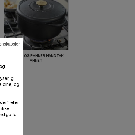
onskapsler
GRYTER OG PANNER HÅNDTAK
ANNET
 og
yser, gi
e dine, og
ler" eller
 ikke
ndige for