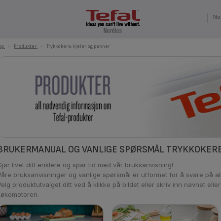
No
ng
>
Produkter
>
Trykkokere, kjeler og panner
BRUKERMANUAL OG VANLIGE SPØRSMÅL TRYKKOKERE
Gjør livet ditt enklere og spar tid med vår bruksanvisning!
Våre bruksanvisninger og vanlige spørsmål er utformet for å svare på a
elg produktutvalget ditt ved å klikke på bildet eller skriv inn navnet eller
søkemotoren.