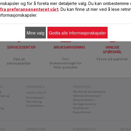
onskapsler og for å foreta mer detaljerte valg. Du kan ombestemme
RUSTFRITT STÅL
fra preferansesenteret vårt
. Du kan finne ut mer ved å lese retni
nformasjonskapsler.
Mine valg
Godta alle informasjonskapsler
SERVICESENTER
BRUKSANVISNING
VANLIGE
SPØRSMÅL
Finn et
Finn
Få svar på spørsmål.
servicesenter
bruksanvisninger for
Tefal-produkter
YR
TERMOSER &
TEKSTILPLEIE
g
Håndholdt klesdampere
VANNFLASKER
ktøy og
Stående klesdamper
Termokopper
Dampstrykejern
Thermal Jug
Dampgeneratorer
Drikkeflasker
ing
Strykebrett
Nuppefjerner
TIKK
OPPSKRIFTER
KUNDESERVICE
OM TEF