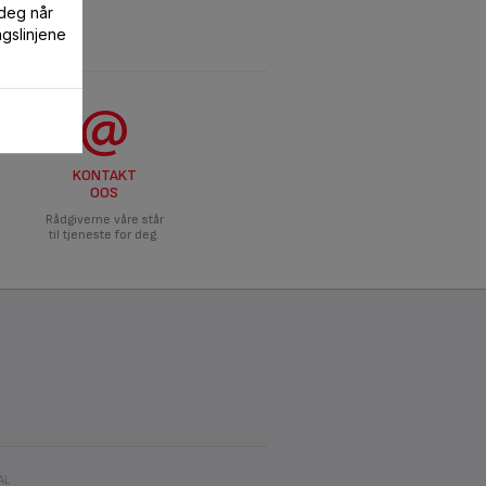
 deg når
ngslinjene
KONTAKT
OOS
Rådgiverne våre står
til tjeneste for deg.
AL