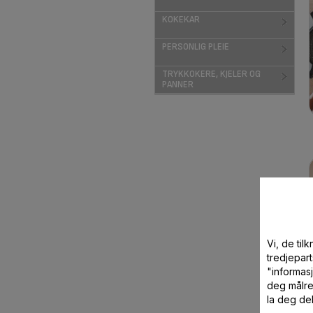
KOKEKAR
PERSONLIG PLEIE
TRYKKOKERE, KJELER OG
PANNER
Vi, de ti
tredjepart
"informas
deg målre
la deg de