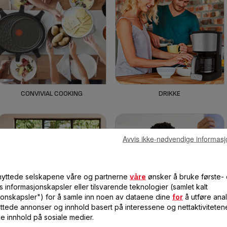
CONVIVIAL COOKING
DRIKKE
Avvis ikke-nødvendige informasj
lknyttede selskapene våre og partnerne
våre
ønsker å bruke første-
s informasjonskapsler eller tilsvarende teknologier (samlet kalt
jonskapsler") for å samle inn noen av dataene dine
for
å utføre anal
ttede annonser og innhold basert på interessene og nettaktiviteten
le innhold på sosiale medier.
FORBEREDELSES AV MAT
KLESPLEIE