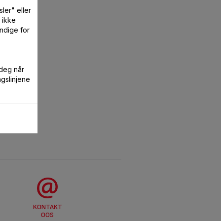
ler" eller
 ikke
ndige for
 deg når
ngslinjene
KONTAKT
OOS