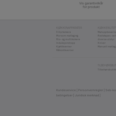
Vis garantivilkår
for produkt
KJØKKENAPPARATER
KJØKKENUTST
Frityrkokere
Matoppbevarin
Morsom matlaging
Redskaper, ver
Ris- og multikokere
diverse utstyr
Induksjonstopp
Kniver
Kjøttkverner
Manuell matlag
Råkostkverner
TILBEHØRSBU
Tilbehørsbutik
Kundeservice
Personvernregler
Seb-ko
betingelser
Juridisk merknad