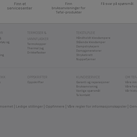
Finn et
Finn
Få svar på spørsmål.
servicesenter
bruksanvisninger for
Tefal-produkter
YR
TERMOSER &
TEKSTILPLEIE
g
Håndholdt klesdampere
VANNFLASKER
ktøy og
Stående klesdamper
Termokopper
Dampstrykejern
Thermal Jug
Dampgeneratorer
Drikkeflasker
ing
Strykebrett
Nuppefjerner
TIKK
OPPSKRIFTER
KUNDESERVICE
OM TEF
k
Oppskrifter
Garanti og reparasjoner
Våre in
Bruksanvisning
Våre for
Vanlige spørsmål
Vår hist
Ta kontakt
nsernet
Ledige stillinger
Oppfinnere
Våre regler for informasjonskapsler
Gene