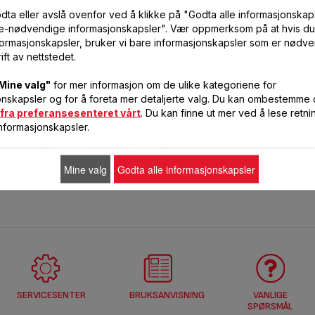
dta eller avslå ovenfor ved å klikke på "Godta alle informasjonskaps
ke-nødvendige informasjonskapsler". Vær oppmerksom på at hvis du
formasjonskapsler, bruker vi bare informasjonskapsler som er nødve
ift av nettstedet.
Mine valg"
for mer informasjon om de ulike kategoriene for
onskapsler og for å foreta mer detaljerte valg. Du kan ombestemme
fra preferansesenteret vårt
. Du kan finne ut mer ved å lese retni
nformasjonskapsler.
Mine valg
Godta alle informasjonskapsler
PERSONLIG PLEIE
TRYKKOKERE, KJELER OG PANNER
SERVICESENTER
BRUKSANVISNING
VANLIGE
SPØRSMÅL