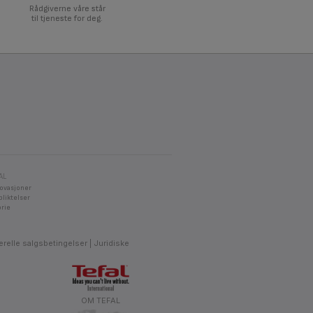
Rådgiverne våre står
til tjeneste for deg.
AL
novasjoner
pliktelser
orie
relle salgsbetingelser
Juridiske
OM TEFAL