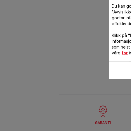
Du kan go
"Avvis ik
godtar in
effektiv dr
Klikk på
"
informasj
som helst
våre
for
i
GARANTI