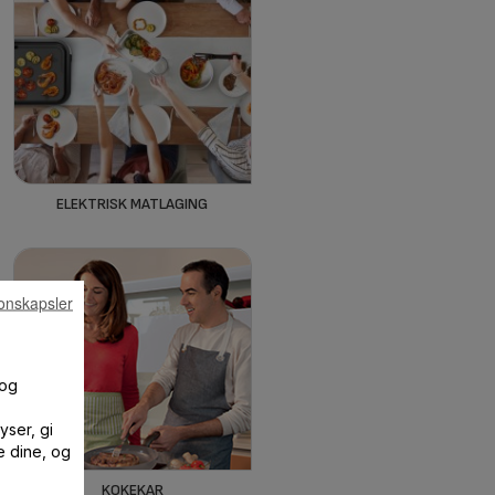
ELEKTRISK MATLAGING
onskapsler
 og
yser, gi
e dine, og
KOKEKAR