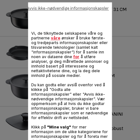
Avvis ikke-nødvendige informasjonskapsler
TRADITION OVAL STEWPOT 31 CM
Referanse :
E2258504
Vi, de tilknyttede selskapene våre og
partnerne
våre
ønsker å bruke første-
og tredjeparts informasjonskapsler eller
TRADITION FRYPAN 26 CM
tilsvarende teknologier (samlet kalt
"informasjonskapsler") for å samle inn
Referanse :
E2250504
noen av dataene dine
for
å utføre
analyser, gi deg målrettede annonser og
innhold basert på interessene og
nettaktivitetene dine, og la deg dele
TRADITION STEWPOT 24 CM
innhold på sosiale medier.
Du kan godta eller avslå ovenfor ved å
Referanse :
E2254604
klikke på "Godta alle
informasjonskapsler" eller "Avvis ikke-
nødvendige informasjonskapsler". Vær
oppmerksom på at hvis du ikke godtar
informasjonskapsler, bruker vi bare
informasjonskapsler som er nødvendige
JAMIE OLIVER CAST IRON PANINI
for effektiv drift av nettstedet.
PRESS 22 CM
Klikk på
"Mine valg"
for mer
Excellent heat retention & robust
informasjon om de ulike kategoriene for
informasjonskapsler og for å foreta mer
Referanse :
E2139055