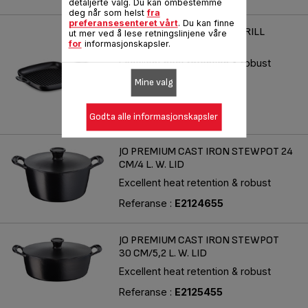
detaljerte valg. Du kan ombestemme
deg når som helst
fra
preferansesenteret vårt
. Du kan finne
JAMIE OLIVER CAST IRON GRILL
ut mer ved å lese retningslinjene våre
FRYPAN 25X25 CM
for
informasjonskapsler.
Excellent heat retention & robust
Mine valg
Referanse :
E2139155
Godta alle informasjonskapsler
JO PREMIUM CAST IRON STEWPOT 24
CM/4 L. W. LID
Excellent heat retention & robust
Referanse :
E2124655
JO PREMIUM CAST IRON STEWPOT
30 CM/5,2 L. W. LID
Excellent heat retention & robust
Referanse :
E2125455