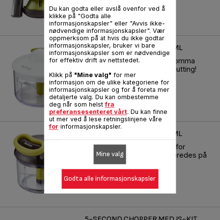
Du kan godta eller avslå ovenfor ved å
klikke på "Godta alle
informasjonskapsler" eller "Avvis ikke-
nødvendige informasjonskapsler". Vær
oppmerksom på at hvis du ikke godtar
informasjonskapsler, bruker vi bare
5-SECOND CHOPPER 500 ML
informasjonskapsler som er nødvendige
Hjemmelaget mat på null komma
for effektiv drift av nettstedet.
niks - en revolusjon innen kutting!
Klikk på
"Mine valg"
for mer
informasjon om de ulike kategoriene for
Referanse :
K1330404
informasjonskapsler og for å foreta mer
detaljerte valg. Du kan ombestemme
deg når som helst
fra
preferansesenteret vårt
. Du kan finne
ut mer ved å lese retningslinjene våre
for
informasjonskapsler.
5-SECOND CHOPPER 900ML
En revolusjon innen kutting for
Mine valg
hjemmelaget mat som tilberedes på
null komma null!
Referanse :
K1320404
Godta alle informasjonskapsler
5-SECOND CHOPPER MED IS-KIT