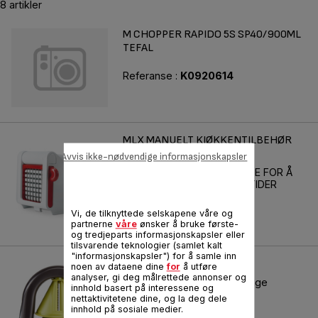
8 artikler
M CHOPPER RAPIDO 5S SP40/900ML
TEFAL
Referanse :
K0920614
MLX MANUELT KJØKKENTILBEHØR
AV PLAST
Avvis ikke-nødvendige informasjonskapsler
EN ENKEL FREMGANGSMÅTE FOR Å
TILBEREDE ALLE DINE MÅLTIDER
Referanse :
K0315414
Vi, de tilknyttede selskapene våre og
partnerne
våre
ønsker å bruke første-
og tredjeparts informasjonskapsler eller
tilsvarende teknologier (samlet kalt
"informasjonskapsler") for å samle inn
SPIRALIZER INGENIO
noen av dataene dine
for
å utføre
analyser, gi deg målrettede annonser og
Bruk dine grønnsaker til å lage
innhold basert på interessene og
kreative, sunne måltider!
nettaktivitetene dine, og la deg dele
innhold på sosiale medier.
Referanse :
K2298014