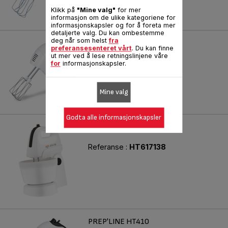
Klikk på
"Mine valg"
for mer
informasjon om de ulike kategoriene for
informasjonskapsler og for å foreta mer
detaljerte valg. Du kan ombestemme
deg når som helst
fra
PREP'LINE
preferansesenteret vårt
. Du kan finne
Din beste bakepartner!
ut mer ved å lese retningslinjene våre
for
informasjonskapsler.
Referanse :
HT411138
Mine valg
Godta alle informasjonskapsler
POWERMIX
Referanse :
HT617138
PREP'LINE HT410