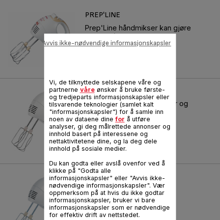
PREP'LINE
Prep'Line håndmikser kan gjøre
nesten alt.
Avvis ikke-nødvendige informasjonskapsler
Referanse :
814130
Vi, de tilknyttede selskapene våre og
PREP'LINE
partnerne
våre
ønsker å bruke første-
og tredjeparts informasjonskapsler eller
Oppvaskmaskinsikre visper og
tilsvarende teknologier (samlet kalt
kroker.
"informasjonskapsler") for å samle inn
noen av dataene dine
for
å utføre
Referanse :
HT410133
analyser, gi deg målrettede annonser og
innhold basert på interessene og
nettaktivitetene dine, og la deg dele
innhold på sosiale medier.
Du kan godta eller avslå ovenfor ved å
klikke på "Godta alle
PREP'LINE
informasjonskapsler" eller "Avvis ikke-
nødvendige informasjonskapsler". Vær
Alltid utmerkede resultater!
oppmerksom på at hvis du ikke godtar
informasjonskapsler, bruker vi bare
Referanse :
HT411133
informasjonskapsler som er nødvendige
for effektiv drift av nettstedet.