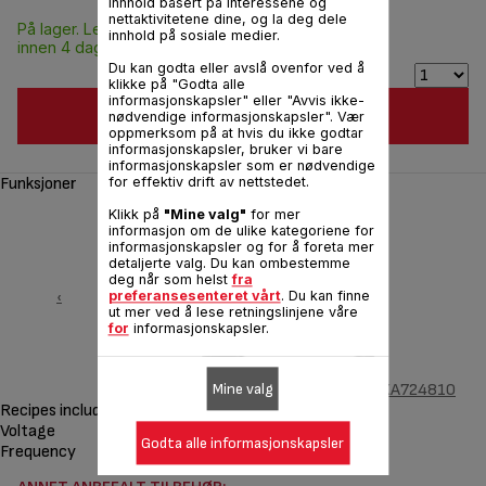
innhold basert på interessene og
nettaktivitetene dine, og la deg dele
På lager. Leveres
NOK 839,00
innhold på sosiale medier.
innen 4 dager.
Du kan godta eller avslå ovenfor ved å
klikke på "Godta alle
informasjonskapsler" eller "Avvis ikke-
LEGG I HANDLEKURV
nødvendige informasjonskapsler". Vær
oppmerksom på at hvis du ikke godtar
informasjonskapsler, bruker vi bare
informasjonskapsler som er nødvendige
Funksjoner
for effektiv drift av nettstedet.
Klikk på
"Mine valg"
for mer
informasjon om de ulike kategoriene for
informasjonskapsler og for å foreta mer
detaljerte valg. Du kan ombestemme
deg når som helst
fra
‹
preferansesenteret vårt
. Du kan finne
ut mer ved å lese retningslinjene våre
for
informasjonskapsler.
Vaffelstekeplater x 2 og øse Optigrill XA724810
Mine valg
Recipes included
Voltage
NOT ELECTRICAL DEVICE V
Godta alle informasjonskapsler
Frequency
UTEN FREKVENS Hz