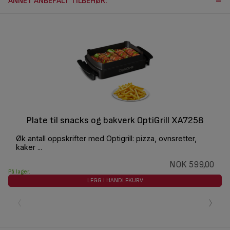
ANNET ANBEFALT TILBEHØR:
Plate til snacks og bakverk OptiGrill XA7258
Øk antall oppskrifter med Optigrill: pizza, ovnsretter,
kaker ...
NOK 599,00
På lager.
LEGG I HANDLEKURV
‹
›