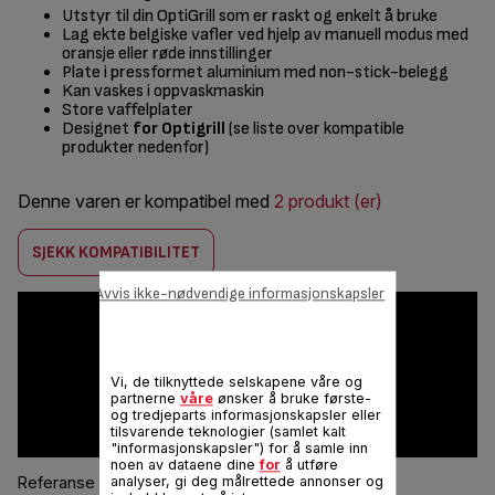
Utstyr til din OptiGrill som er raskt og enkelt å bruke
Lag ekte belgiske vafler ved hjelp av manuell modus med
oransje eller røde innstillinger
Plate i pressformet aluminium med non-stick-belegg
Kan vaskes i oppvaskmaskin
Store vaffelplater
Designet
for Optigrill
(se liste over kompatible
produkter nedenfor)
Denne varen er kompatibel med
2 produkt (er)
SJEKK KOMPATIBILITET
Avvis ikke-nødvendige informasjonskapsler
Vi, de tilknyttede selskapene våre og
partnerne
våre
ønsker å bruke første-
og tredjeparts informasjonskapsler eller
tilsvarende teknologier (samlet kalt
"informasjonskapsler") for å samle inn
noen av dataene dine
for
å utføre
analyser, gi deg målrettede annonser og
Referanse :
XA724810