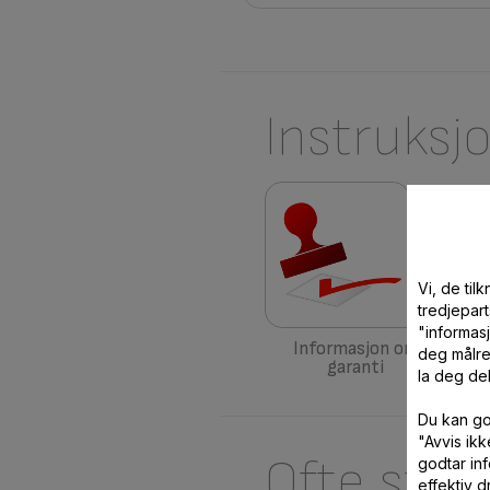
Instruksj
Vi, de ti
tredjepart
"informas
Informasjon om
deg målre
garanti
la deg de
Du kan go
"Avvis ik
Ofte stil
godtar in
effektiv dr