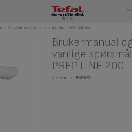
No
ng
>
Forberedelses av mat
>
Kutting, åpning
>
PREP`LINE 200
Brukermanual o
vanlige spørsmål
PREP`LINE 200
Referanse :
853531