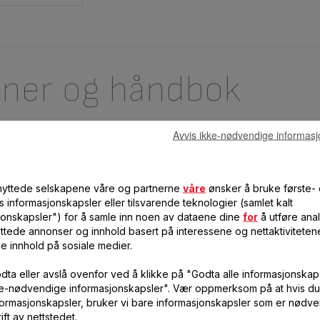
oner og håndbok
Avvis ikke-nødvendige informasj
lknyttede selskapene våre og partnerne
våre
ønsker å bruke første-
s informasjonskapsler eller tilsvarende teknologier (samlet kalt
jonskapsler") for å samle inn noen av dataene dine
for
å utføre anal
ttede annonser og innhold basert på interessene og nettaktiviteten
le innhold på sosiale medier.
dta eller avslå ovenfor ved å klikke på "Godta alle informasjonskaps
ke-nødvendige informasjonskapsler". Vær oppmerksom på at hvis du
te spørsmål
formasjonskapsler, bruker vi bare informasjonskapsler som er nødve
ift av nettstedet.