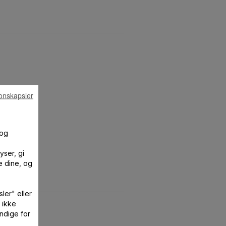
onskapsler
 og
yser, gi
e dine, og
ler" eller
 ikke
ndige for