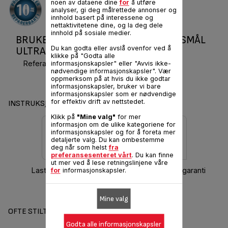
noen av dataene dine
for
å utføre
analyser, gi deg målrettede annonser og
innhold basert på interessene og
nettaktivitetene dine, og la deg dele
innhold på sosiale medier.
BRUKERMANUAL OG VANLIGE SPØRSMÅL
Du kan godta eller avslå ovenfor ved å
ULTRACOMPACT
klikke på "Godta alle
Referanse :
SM155212
informasjonskapsler" eller "Avvis ikke-
nødvendige informasjonskapsler". Vær
oppmerksom på at hvis du ikke godtar
informasjonskapsler, bruker vi bare
informasjonskapsler som er nødvendige
for effektiv drift av nettstedet.
INSTRUKSJONER OG HÅNDBOK
Klikk på
"Mine valg"
for mer
informasjon om de ulike kategoriene for
informasjonskapsler og for å foreta mer
detaljerte valg. Du kan ombestemme
deg når som helst
fra
preferansesenteret vårt
. Du kan finne
ut mer ved å lese retningslinjene våre
Last ned håndbok
Informasjon om garanti
for
informasjonskapsler.
Mine valg
OFTE STILTE SPØRSMÅL
Godta alle informasjonskapsler