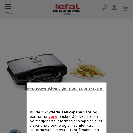
Meny
5 ÅR
Avvis ikke-nødvendige informasjonskapsler
Vi, de tilknyttede selskapene våre og
partnerne
våre
ønsker å bruke første-
og tredjeparts informasjonskapsler eller
tilsvarende teknologier (samlet kalt
"informasjonskapsler") for å samle inn