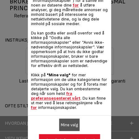
BRUKERMANUAL OG VANLIGE SPØRSMÅL
"informasjonskapsler") for å samle inn
noen av dataene dine
for
å utføre
PRINCIPIO
analyser, gi deg målrettede annonser og
innhold basert på interessene og
Referanse :
EF150212
nettaktivitetene dine, og la deg dele
innhold på sosiale medier.
Du kan godta eller avslå ovenfor ved å
klikke på "Godta alle
INSTRUKSJONER OG HÅNDBOK
informasjonskapsler" eller "Avvis ikke-
nødvendige informasjonskapsler". Vær
oppmerksom på at hvis du ikke godtar
informasjonskapsler, bruker vi bare
informasjonskapsler som er nødvendige
for effektiv drift av nettstedet.
Klikk på
"Mine valg"
for mer
informasjon om de ulike kategoriene for
Last ned håndbok
Informasjon om garanti
informasjonskapsler og for å foreta mer
detaljerte valg. Du kan ombestemme
deg når som helst
fra
preferansesenteret vårt
. Du kan finne
ut mer ved å lese retningslinjene våre
OFTE STILTE SPØRSMÅL
for
informasjonskapsler.
HVORDAN JEG KAN BRUKE PRODUKTET MITT BEDRE
Mine valg
VEDLIKEHOLD OG RENGJØRING