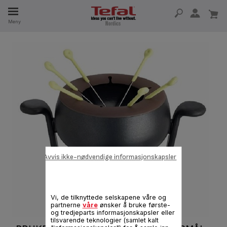
Meny
5 ÅR
Avvis ikke-nødvendige informasjonskapsler
Vi, de tilknyttede selskapene våre og
partnerne
våre
ønsker å bruke første-
og tredjeparts informasjonskapsler eller
tilsvarende teknologier (samlet kalt