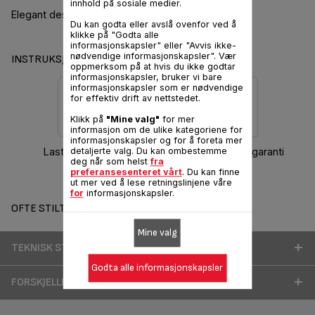
innhold på sosiale medier.
Elegant design for enkel matlaging
Du kan godta eller avslå ovenfor ved å
klikke på "Godta alle
informasjonskapsler" eller "Avvis ikke-
nødvendige informasjonskapsler". Vær
INSTRUKSJONER OG HÅNDBOK
oppmerksom på at hvis du ikke godtar
informasjonskapsler, bruker vi bare
informasjonskapsler som er nødvendige
for effektiv drift av nettstedet.
Klikk på
"Mine valg"
for mer
informasjon om de ulike kategoriene for
informasjonskapsler og for å foreta mer
Last ned håndbok
Informasjon om garanti
detaljerte valg. Du kan ombestemme
deg når som helst
fra
preferansesenteret vårt
. Du kan finne
ut mer ved å lese retningslinjene våre
for
informasjonskapsler.
OFTE STILTE SPØRSMÅL
Mine valg
TEKNISK STØTTE
Godta alle informasjonskapsler
FORSKJELLIGE TEMAER