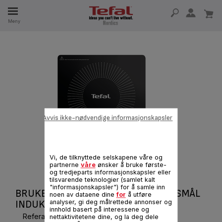
Meny
5 ÅR
Avvis ikke-nødvendige informasjonskapsler
Vi, de tilknyttede selskapene våre og
partnerne
våre
ønsker å bruke første-
og tredjeparts informasjonskapsler eller
tilsvarende teknologier (samlet kalt
"informasjonskapsler") for å samle inn
BRUKERMANUAL OG VANLIGE SPØRSMÅL
noen av dataene dine
for
å utføre
INDUKSJONSTOPP IH210
analyser, gi deg målrettede annonser og
innhold basert på interessene og
Referanse :
IH210801
nettaktivitetene dine, og la deg dele