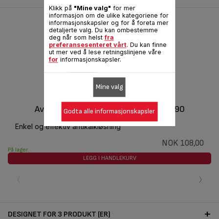
Klikk på
"Mine valg"
for mer
informasjon om de ulike kategoriene for
informasjonskapsler og for å foreta mer
detaljerte valg. Du kan ombestemme
deg når som helst
fra
preferansesenteret vårt
. Du kan finne
ut mer ved å lese retningslinjene våre
for
informasjonskapsler.
Mine valg
Avtakbar kalkoppsamler CS-00144190
Godta alle informasjonskapsler
Enkel og effektiv antikalkløsning
NOK 108,00
På lager.
LEGG I HANDLEKURV
‹
›
DESIGNET FOR 3 PRODUKT (ER)