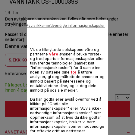
VANNTANK CS-10000398
1,9 liter
Den avtakbare vanntanken kan fylles når som helst under
strykingen.
Avvis ikke-nødvendige informasjonskapsler
Passer til dampgeneratoren (se listen over kompatible enheter
nedenfor)
Denne varen er kompatibel med
3 produkt (er)
Vi, de tilknyttede selskapene våre og
partnerne
våre
ønsker å bruke første-
og tredjeparts informasjonskapsler eller
SJEKK KOMPATIBILITET
tilsvarende teknologier (samlet kalt
"informasjonskapsler") for å samle inn
noen av dataene dine
for
å utføre
Referanse :
CS-10000398
analyser, gi deg målrettede annonser og
innhold basert på interessene og
På lager. Leveres
NOK 288,00
nettaktivitetene dine, og la deg dele
innen 4 dager.
innhold på sosiale medier.
Du kan godta eller avslå ovenfor ved å
klikke på "Godta alle
LEGG I HANDLEKURV
informasjonskapsler" eller "Avvis ikke-
nødvendige informasjonskapsler". Vær
oppmerksom på at hvis du ikke godtar
informasjonskapsler, bruker vi bare
informasjonskapsler som er nødvendige
for effektiv drift av nettstedet.
ANNET ANBEFALT TILBEHØR: