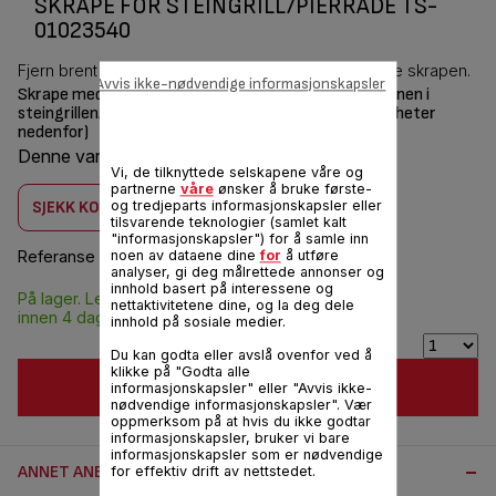
SKRAPE FOR STEINGRILL/PIERRADE TS-
01023540
Fjern brent kjøtt fra stekesteinen ved hjelp av denne skrapen.
Avvis ikke-nødvendige informasjonskapsler
Skrape med håndtak for å skrape av og rengjøre steinen i
steingrillen/pierraden® (se listen over kompatible enheter
nedenfor)
Denne varen er kompatibel med
2 produkt (er)
Vi, de tilknyttede selskapene våre og
partnerne
våre
ønsker å bruke første-
og tredjeparts informasjonskapsler eller
SJEKK KOMPATIBILITET
tilsvarende teknologier (samlet kalt
"informasjonskapsler") for å samle inn
noen av dataene dine
for
å utføre
Referanse :
TS-01023540
analyser, gi deg målrettede annonser og
innhold basert på interessene og
På lager. Leveres
NOK 60,00
nettaktivitetene dine, og la deg dele
innen 4 dager.
innhold på sosiale medier.
Du kan godta eller avslå ovenfor ved å
klikke på "Godta alle
LEGG I HANDLEKURV
informasjonskapsler" eller "Avvis ikke-
nødvendige informasjonskapsler". Vær
oppmerksom på at hvis du ikke godtar
informasjonskapsler, bruker vi bare
informasjonskapsler som er nødvendige
ANNET ANBEFALT TILBEHØR:
for effektiv drift av nettstedet.