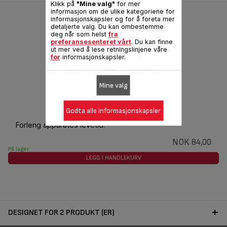
Klikk på
"Mine valg"
for mer
informasjon om de ulike kategoriene for
informasjonskapsler og for å foreta mer
detaljerte valg. Du kan ombestemme
deg når som helst
fra
preferansesenteret vårt
. Du kan finne
ut mer ved å lese retningslinjene våre
for
informasjonskapsler.
Mine valg
Strømledning TS-01020680
Godta alle informasjonskapsler
Forleng apparates levetid!
NOK 84,00
På lager.
LEGG I HANDLEKURV
DESIGNET FOR 2 PRODUKT (ER)