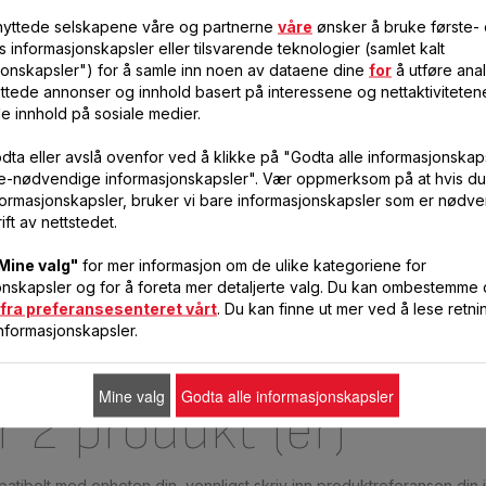
KOMPLETT RØR FS-9100033783
VERTIKALT PANEL FS-910003378
lknyttede selskapene våre og partnerne
våre
ønsker å bruke første-
s informasjonskapsler eller tilsvarende teknologier (samlet kalt
Enkel installasjon
Enkelt og raskt
jonskapsler") for å samle inn noen av dataene dine
for
å utføre anal
ttede annonser og innhold basert på interessene og nettaktiviteten
le innhold på sosiale medier.
NOK 180,00
NOK 192,00
På
På
lager.
lager.
dta eller avslå ovenfor ved å klikke på "Godta alle informasjonskaps
ke-nødvendige informasjonskapsler". Vær oppmerksom på at hvis du
LEGG I HANDLEKURV
LEGG I HANDLEKURV
formasjonskapsler, bruker vi bare informasjonskapsler som er nødve
ift av nettstedet.
Mine valg"
for mer informasjon om de ulike kategoriene for
onskapsler og for å foreta mer detaljerte valg. Du kan ombestemme
fra preferansesenteret vårt
. Du kan finne ut mer ved å lese retni
nformasjonskapsler.
Mine valg
Godta alle informasjonskapsler
r 2 produkt (er)
patibelt med enheten din, vennligst skriv inn produktreferansen din 