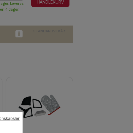
HANDLEKURV
lager. Leveres
en 4 dager.
STANDARDVILKÅR
onskapsler