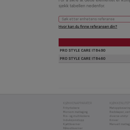
sjekk tabellen nedenfor.
Hvor kan du finne referansen din?
PRO STYLE CARE IT8490
PRO STYLE CARE IT8460
KJØKKENAPPARATER
KJØKKENUTST
Frityrkokere
Matoppbevarin
Morsom matlaging
Redskaper, ver
Ris- og multikokere
diverse utstyr
Induksjonstopp
Kniver
Kjøttkverner
Manuell matlag
Råkostkverner