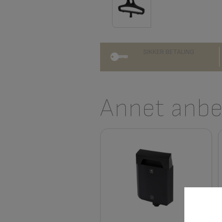
SIKKER BETALING
Annet anbef