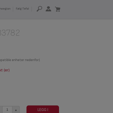
rwegian
Følg Tefal
33782
mpatible enheter nedenfor)
t (er)
+
LEGG I