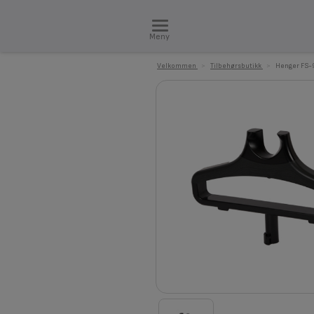
Meny
Velkommen
>
Tilbehørsbutikk
>
Henger FS-