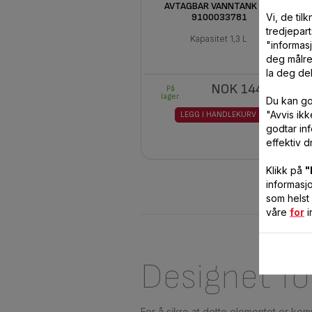
AVTAGBAR VANNTANK FS-
Vi, de ti
9100033781
tredjepart
Kapasitet 1,3 L
"informas
deg målre
la deg de
NOK 144,00
På
lager.
Du kan go
"Avvis ik
LEGG I HANDLEKURV
godtar in
effektiv dr
Klikk på
"
informasj
som helst
våre
for
i
Designet fo
For å sikre at dette elementet er kom