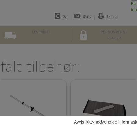
På 
inn
Del
Send
Skriv ut
LEVERING
PERSONVERN-
REGLER
alt tilbehør:
Avvis ikke-nødvendige informasj