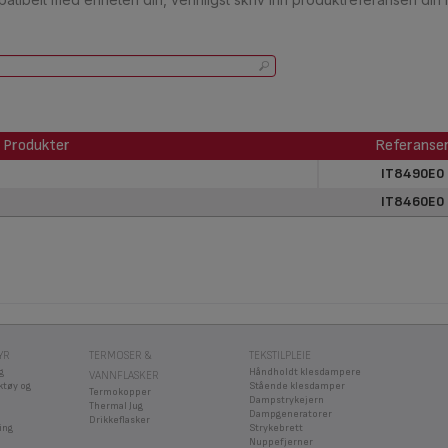
Produkter
Referanse
Produkter
Referanse
IT8490E0
IT8460E0
YR
TERMOSER &
TEKSTILPLEIE
g
Håndholdt klesdampere
VANNFLASKER
ktøy og
Stående klesdamper
Termokopper
Dampstrykejern
Thermal Jug
Dampgeneratorer
Drikkeflasker
ing
Strykebrett
Nuppefjerner