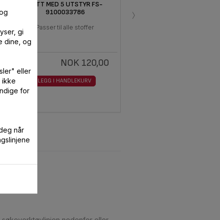
4
SETT MED 5 UTSTYR FS-
›
 og
9100033786
Passer til alle stoffer
yser, gi
e dine, og
NOK 120,00
På
lager.
ler" eller
 ikke
LEGG I HANDLEKURV
ndige for
 deg når
ngslinjene
i søkeverktøylinjen nedenfor eller