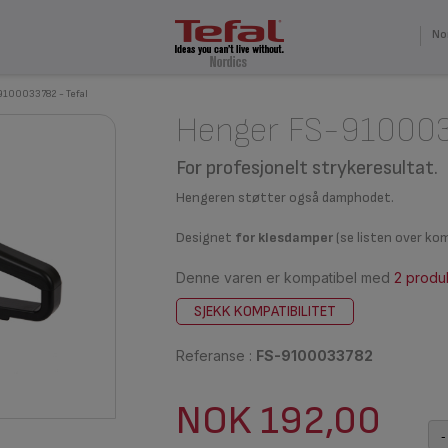
No
9100033782 - Tefal
Henger FS-91000
For profesjonelt strykeresultat.
Hengeren støtter også damphodet.
Designet
for klesdamper
(se listen over ko
Denne varen er kompatibel med
2 produk
SJEKK KOMPATIBILITET
Referanse :
FS-9100033782
NOK 192,00
-