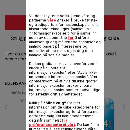
Vi, de tilknyttede selskapene våre og
partnerne
våre
ønsker å bruke første-
Kjøp online
og tredjeparts informasjonskapsler eller
tilsvarende teknologier (samlet kalt
"informasjonskapsler") for å samle inn
Stilig praktisk termos og kopp for varme og kalde
noen av dataene dine
for
å utføre
analyser, gi deg målrettede annonser og
drikker.
innhold basert på interessene og
nettaktivitetene dine, og la deg dele
Hvor du enn reiser, kan du holde drikken varm eller kald i
innhold på sosiale medier.
denne ubrekkelige termosen. 1/0,7/0,5 l versjoner.
Du kan godta eller avslå ovenfor ved å
klikke på "Godta alle
Del
Send
informasjonskapsler" eller "Avvis ikke-
nødvendige informasjonskapsler". Vær
oppmerksom på at hvis du ikke godtar
EGENSKAPER
informasjonskapsler, bruker vi bare
informasjonskapsler som er nødvendige
for effektiv drift av nettstedet.
‹
›
100 % lekkasjesikker
Klikk på
"Mine valg"
for mer
informasjon om de ulike kategoriene for
informasjonskapsler og for å foreta mer
detaljerte valg. Du kan ombestemme
deg når som helst
fra
preferansesenteret vårt
. Du kan finne
ut mer ved å lese retningslinjene våre