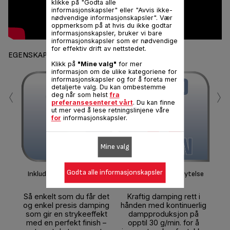
klikke på "Godta alle
informasjonskapsler" eller "Avvis ikke-
nødvendige informasjonskapsler". Vær
oppmerksom på at hvis du ikke godtar
informasjonskapsler, bruker vi bare
informasjonskapsler som er nødvendige
for effektiv drift av nettstedet.
EGENSKAPER
Klikk på
"Mine valg"
for mer
informasjon om de ulike kategoriene for
informasjonskapsler og for å foreta mer
‹
›
detaljerte valg. Du kan ombestemme
deg når som helst
fra
preferansesenteret vårt
. Du kan finne
ut mer ved å lese retningslinjene våre
for
informasjonskapsler.
Kl
Mine valg
Ny
g
me
Godta alle informasjonskapsler
Inkludert loddrett støtte
Eksepsjonell dampytelse
kon
Så enkelt som du får det
Kraftig damping rett i
og enkel presis damping
hånden med kontinuerlig
som gir en strykeeffekt
dampproduksjon på
med en perfekt finish –
opptil 30 g/min. for å