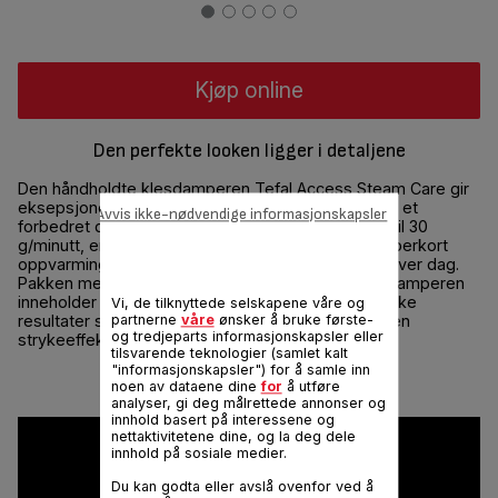
Kjøp online
Den perfekte looken ligger i detaljene
Den håndholdte klesdamperen Tefal Access Steam Care gir
eksepsjonell damping ned til minste detalj.Den har et
Avvis ikke-nødvendige informasjonskapsler
forbedret design med ekstrem dampkraft på opptil 30
g/minutt, en strykesåle i støpt aluminium og en superkort
oppvarmingstid som sørger for effektiv damping hver dag.
Pakken med den brukervennlige håndholdte klesdamperen
inneholder et loddrett støttebrett som gir fantastiske
Vi, de tilknyttede selskapene våre og
resultater selv på de mest delikate stoffer, og gir en
partnerne
våre
ønsker å bruke første-
og tredjeparts informasjonskapsler eller
strykeeffekt med perfekt finish.
tilsvarende teknologier (samlet kalt
"informasjonskapsler") for å samle inn
Del
Send
noen av dataene dine
for
å utføre
analyser, gi deg målrettede annonser og
innhold basert på interessene og
nettaktivitetene dine, og la deg dele
innhold på sosiale medier.
Du kan godta eller avslå ovenfor ved å