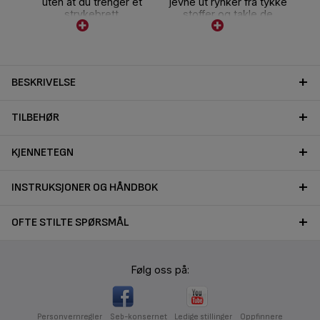
uten at du trenger et
jevne ut rynker fra tykke
strykebrett.
stoffer og takle de
vanskeligste krøllene.
BESKRIVELSE
TILBEHØR
KJENNETEGN
INSTRUKSJONER OG HÅNDBOK
OFTE STILTE SPØRSMÅL
Følg oss på:
Personvernregler
Seb-konsernet
Ledige stillinger
Oppfinnere