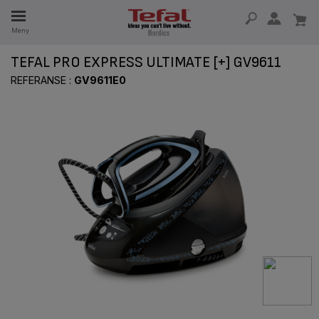
Meny
TEFAL PRO EXPRESS ULTIMATE [+] GV9611
5 ÅR
REFERANSE :
GV9611E0