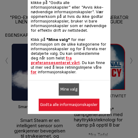
klikke på "Godta alle
informasjonskapsler" eller "Avvis ikke-
nødvendige informasjonskapsler". Vær
oppmerksom på at hvis du ikke godtar
"PRO-EXPRESS IS TEFAL’S TOP END STEAM GENERATOR
informasjonskapsler, bruker vi bare
LINEN CARE PRODUCT. " - IF WORLD DESIGN GUIDE
informasjonskapsler som er nødvendige
for effektiv drift av nettstedet.
EGENSKAPER
Klikk på
"Mine valg"
for mer
informasjon om de ulike kategoriene for
informasjonskapsler og for å foreta mer
‹
›
detaljerte valg. Du kan ombestemme
deg når som helst
fra
preferansesenteret vårt
. Du kan finne
ut mer ved å lese retningslinjene våre
for
informasjonskapsler.
Mine valg
PROFESJONELL EFFEKTIVITET
Godta alle informasjonskapsler
Smart Steam-teknologi
Den kraftigste*
dampgeneratoren med
st
høyttrykksteknologi for
Smart Steam er en
damp på opptil 8 bar
intelligent sensor som
dam
gjenkjenner bevegelsen
g/m
*fra Tefal
til strykejernet, og