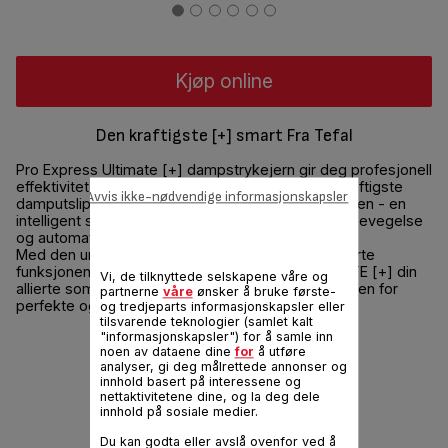
Kjøp online
Den kraftigste [+] smart Fra Tefal
Pro Express Ultimate [+] dampstrykejern gir deg profesjonell
effektivitet, takket være kombinasjonen av det kraftigste
Avvis ikke-nødvendige informasjonskapsler
damputslippet og den nye Smart Steam-teknologien - en
intelligent sensor som gjenkjenner strykejernets bevegelse
og automatisk slipper ut damp når du trenger det.
Med den unike dampkraften og de smarte avanserte
funksjonene, er nye TEFAL PRO EXPRESS ULTIMATE [+] din
Vi, de tilknyttede selskapene våre og
allierte som garanterer den beste strykeopplevelsen for
partnerne
våre
ønsker å bruke første-
perfekte og uanstrengte resultater.
og tredjeparts informasjonskapsler eller
tilsvarende teknologier (samlet kalt
"informasjonskapsler") for å samle inn
Del
Send
noen av dataene dine
for
å utføre
analyser, gi deg målrettede annonser og
innhold basert på interessene og
nettaktivitetene dine, og la deg dele
innhold på sosiale medier.
Du kan godta eller avslå ovenfor ved å