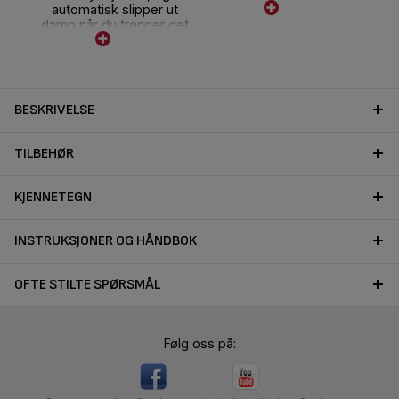
automatisk slipper ut
damp når du trenger det
r
BESKRIVELSE
TILBEHØR
KJENNETEGN
INSTRUKSJONER OG HÅNDBOK
OFTE STILTE SPØRSMÅL
Følg oss på: