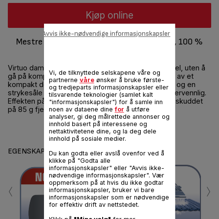
Kjøp online
Avvis ikke-nødvendige informasjonskapsler
Mestre strykingen: 25 % energibesparende, 100 %
effektiv*
Virtuo dampstrykejern gjør strykingen rask og enkel, uten å
Vi, de tilknyttede selskapene våre og
gå på kompromiss med resultatet. Kombinasjonen av et
partnerne
våre
ønsker å bruke første-
kompakt design med en ergonomisk damputløser og en
og tredjeparts informasjonskapsler eller
strykesåle med slippbelegg, gjør Virtuo svært bukervennlig.
tilsvarende teknologier (samlet kalt
Effekten på 2000 W gir hurtige resultater, og dampskuddet
"informasjonskapsler") for å samle inn
på 85 g fjerner selv de verste skrukkene.
noen av dataene dine
for
å utføre
analyser, gi deg målrettede annonser og
innhold basert på interessene og
Del
Send
nettaktivitetene dine, og la deg dele
innhold på sosiale medier.
EGENSKAPER
Du kan godta eller avslå ovenfor ved å
klikke på "Godta alle
informasjonskapsler" eller "Avvis ikke-
nødvendige informasjonskapsler". Vær
‹
›
oppmerksom på at hvis du ikke godtar
informasjonskapsler, bruker vi bare
informasjonskapsler som er nødvendige
for effektiv drift av nettstedet.