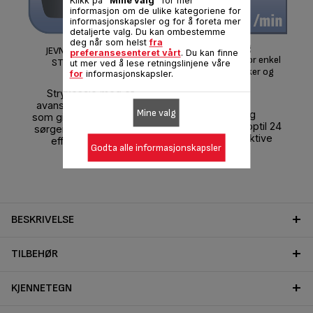
Klikk på
"Mine valg"
for mer
KR
informasjon om de ulike kategoriene for
informasjonskapsler og for å foreta mer
detaljerte valg. Du kan ombestemme
deg når som helst
fra
Kontinuerlig
Med
JEVNT GLIDENDE NON-
preferansesenteret vårt
. Du kan finne
dampproduksjon for enkel
og
STICK-STRYKESÅLE
ut mer ved å lese retningslinjene våre
fjerning av skrukker og
g, 
for
informasjonskapsler.
rynker
s
Strykesåle med et
avansert slipp-belegg,
Mine valg
Et kontinuerlig
som gir utmerket glid og
damputslipp på opptil 24
sørger for behagelig og
g/minutt for effektive
effektiv stryking.
Godta alle informasjonskapsler
strykeøkter.
BESKRIVELSE
TILBEHØR
KJENNETEGN