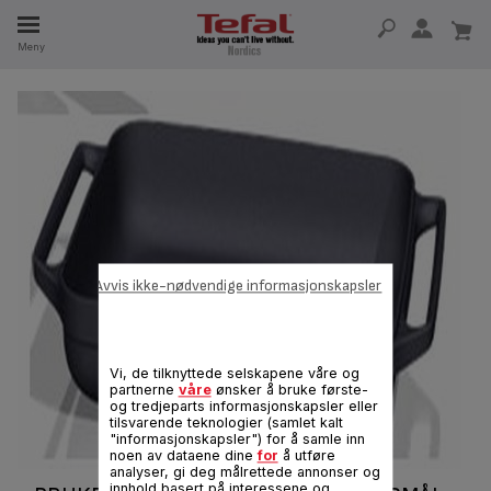
Meny
5 ÅR
Avvis ikke-nødvendige informasjonskapsler
Vi, de tilknyttede selskapene våre og
partnerne
våre
ønsker å bruke første-
og tredjeparts informasjonskapsler eller
tilsvarende teknologier (samlet kalt
"informasjonskapsler") for å samle inn
noen av dataene dine
for
å utføre
analyser, gi deg målrettede annonser og
innhold basert på interessene og