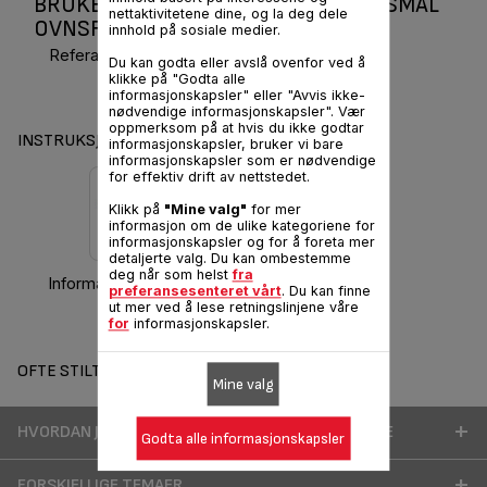
BRUKERMANUAL OG VANLIGE SPØRSMÅL
nettaktivitetene dine, og la deg dele
OVNSFORM 35,5 X 26 CM / 5,4 L
innhold på sosiale medier.
Referanse :
C7539914
Du kan godta eller avslå ovenfor ved å
klikke på "Godta alle
informasjonskapsler" eller "Avvis ikke-
nødvendige informasjonskapsler". Vær
oppmerksom på at hvis du ikke godtar
INSTRUKSJONER OG HÅNDBOK
informasjonskapsler, bruker vi bare
informasjonskapsler som er nødvendige
for effektiv drift av nettstedet.
Klikk på
"Mine valg"
for mer
informasjon om de ulike kategoriene for
informasjonskapsler og for å foreta mer
detaljerte valg. Du kan ombestemme
deg når som helst
fra
Informasjon om garanti
preferansesenteret vårt
. Du kan finne
ut mer ved å lese retningslinjene våre
for
informasjonskapsler.
OFTE STILTE SPØRSMÅL
Mine valg
HVORDAN JEG KAN BRUKE PRODUKTET MITT BEDRE
Godta alle informasjonskapsler
FORSKJELLIGE TEMAER